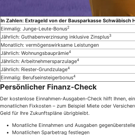
In Zahlen: Extrageld von der Bausparkasse Schwäbisch H
2
Einmalig: Junge-Leute-Bonus
3
Jährlich: Guthabenverzinsung inklusive Zinsplus
Monatlich: vermögenswirksame Leistungen
4
Jährlich: Wohnungsbauprämie
4
Jährlich: Arbeitnehmersparzulage
4
Jährlich: Riester-Grundzulage
4
Einmalig: Berufseinsteigerbonus
Persönlicher Finanz-Check
Der kostenlose Einnahmen-Ausgaben-Check hilft Ihnen, eine
monatlichen Fixkosten – zum Beispiel Miete oder Versicher
Geld für Ihre Zukunftspläne übrigbleibt.
Monatliche Einnahmen und Ausgaben gegenüberstell
Monatlichen Sparbetrag festlegen